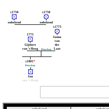
±1750
±1750
onbekend
onbekend
±1775
1775
Janna
van
Gijsbert
der
van 't Hoog
Laat
Benschop
±1801
*
Benschop
Jan
van 't Hoog