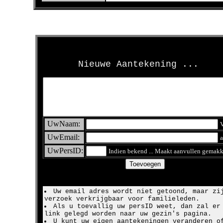
>
Nieuwe Aantekening ...
UwNaam:
V
UwEmail:
a
UwPersID:
Indien bekend ... Maakt aanvullen gemakk
Uw email adres wordt niet getoond, maar zi
verzoek verkrijgbaar voor familieleden.
Als u toevallig uw persID weet, dan zal er
link gelegd worden naar uw gezin's pagina.
U kunt uw eigen aantekeningen veranderen o