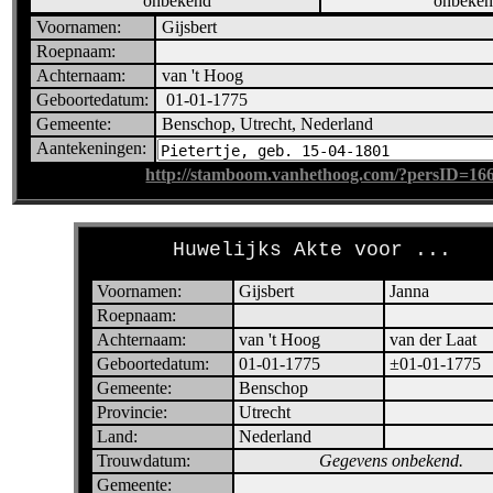
onbekend
onbeke
Voornamen:
Gijsbert
Roepnaam:
Achternaam:
van 't Hoog
Geboortedatum:
01-01-1775
Gemeente:
Benschop, Utrecht, Nederland
Aantekeningen:
http://stamboom.vanhethoog.com/?persID=16
Huwelijks Akte voor ...
Voornamen:
Gijsbert
Janna
Roepnaam:
Achternaam:
van 't Hoog
van der Laat
Geboortedatum:
01-01-1775
±01-01-1775
Gemeente:
Benschop
Provincie:
Utrecht
Land:
Nederland
Trouwdatum:
Gegevens onbekend.
Gemeente: