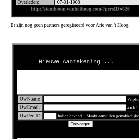
Overleden:
07-01-1908
http://stamboom.vanhethoog.com/?persID=826
Er zijn nog geen partners geregisteerd voor Arie van 't Hoog
>
Nieuwe Aantekening ...
UwNaam:
Verpli
UwEmail:
a.u.b.!
UwPersID:
Indien bekend ... Maakt aanvullen gemakkelijke