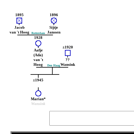
1895
1896
Jacob
Sijtje
van 't Hoog
Janssen
Rotterdam
1928
±1920
Aafje
(Ada)
van 't
??
Hoog
Wansink
Den Haag
±1945
Marian*
Wansink