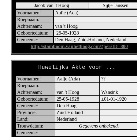
Jacob van 't Hoog
Sijtje Janssen
Voornamen:
Aafje (Ada)
Roepnaam:
Achternaam:
van 't Hoog
Geboortedatum:
25-05-1928
Gemeente:
Den Haag, Zuid-Holland, Nederland
http://stamboom.vanhethoog.com/?persID=800
Huwelijks Akte voor ...
Voornamen:
Aafje (Ada)
??
Roepnaam:
Achternaam:
van 't Hoog
Wansink
Geboortedatum:
25-05-1928
±01-01-1920
Gemeente:
Den Haag
Provincie:
Zuid-Holland
Land:
Nederland
Trouwdatum:
Gegevens onbekend.
Gemeente: