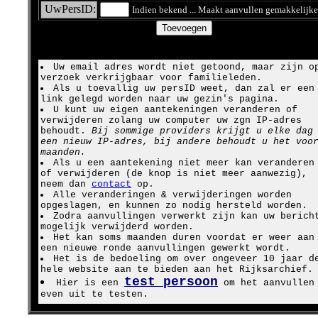
UwPersID:
Indien bekend ... Maakt aanvullen gemakkelijke
Uw email adres wordt niet getoond, maar zijn o
verzoek verkrijgbaar voor familieleden.
Als u toevallig uw persID weet, dan zal er een
link gelegd worden naar uw gezin's pagina.
U kunt uw eigen aantekeningen veranderen of
verwijderen zolang uw computer uw zgn IP-adres
behoudt.
Bij sommige providers krijgt u elke dag
een nieuw IP-adres, bij andere behoudt u het voo
maanden.
Als u een aantekening niet meer kan veranderen
of verwijderen (de knop is niet meer aanwezig),
neem dan
contact
op.
Alle veranderingen & verwijderingen worden
opgeslagen, en kunnen zo nodig hersteld worden.
Zodra aanvullingen verwerkt zijn kan uw berich
mogelijk verwijderd worden.
Het kan soms maanden duren voordat er weer aan
een nieuwe ronde aanvullingen gewerkt wordt.
Het is de bedoeling om over ongeveer 10 jaar d
hele website aan te bieden aan het Rijksarchief.
test persoon
Hier is een
om het aanvullen
even uit te testen.