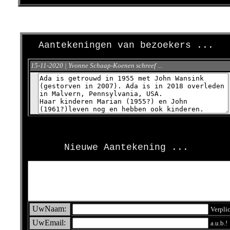
Aantekeningen van bezoekers ...
15-11-2020 | Yvonne Schaap-Koenen schreef ...
>
Nieuwe Aantekening ...
UwNaam:
Verpli
UwEmail:
a.u.b.!