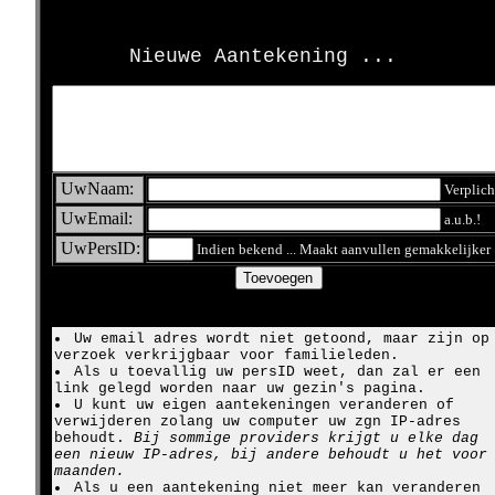
>
Nieuwe Aantekening ...
UwNaam:
Verplich
UwEmail:
a.u.b.!
UwPersID:
Indien bekend ... Maakt aanvullen gemakkelijker
Uw email adres wordt niet getoond, maar zijn op
verzoek verkrijgbaar voor familieleden.
Als u toevallig uw persID weet, dan zal er een
link gelegd worden naar uw gezin's pagina.
U kunt uw eigen aantekeningen veranderen of
verwijderen zolang uw computer uw zgn IP-adres
behoudt.
Bij sommige providers krijgt u elke dag
een nieuw IP-adres, bij andere behoudt u het voor
maanden.
Als u een aantekening niet meer kan veranderen