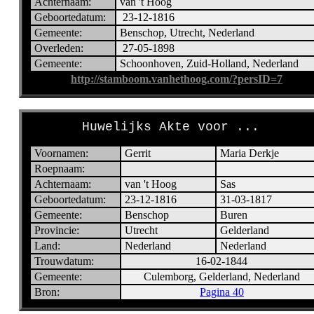
Achternaam:
van 't Hoog
Geboortedatum:
23-12-1816
Gemeente:
Benschop, Utrecht, Nederland
Overleden:
27-05-1898
Gemeente:
Schoonhoven, Zuid-Holland, Nederland
http://stamboom.vanhethoog.com/?persID=7
Huwelijks Akte voor ...
Voornamen:
Gerrit
Maria Derkje
Roepnaam:
Achternaam:
van 't Hoog
Sas
Geboortedatum:
23-12-1816
31-03-1817
Gemeente:
Benschop
Buren
Provincie:
Utrecht
Gelderland
Land:
Nederland
Nederland
Trouwdatum:
16-02-1844
Gemeente:
Culemborg, Gelderland, Nederland
Bron:
Pagina 40