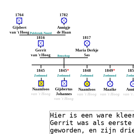
1764
1782
Gijsbert
Annigje
van 't Hoog
de Haan
Polsbroek-Noord
1816
1817
Gerrit
Maria Derkje
van 't Hoog
Sas
Benschop
1845
1845
*
1848
1849
*
185
Zoelmond
Zoelmond
Zoelmond
Zoelmond
Zoel
Naamloos
Gijsbertus
Naamloos
Maaike
Ann
van 't Hoog
Johannes
van 't Hoog
van 't Hoog
van 't
van 't Hoog