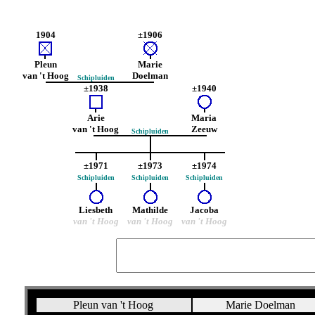
1904
±1906
Pleun
Marie
van 't Hoog
Doelman
Schipluiden
±1938
±1940
Arie
Maria
van 't Hoog
Zeeuw
Schipluiden
±1971
±1973
±1974
Schipluiden
Schipluiden
Schipluiden
Liesbeth
Mathilde
Jacoba
van 't Hoog
van 't Hoog
van 't Hoog
Pleun van 't Hoog
Marie Doelman