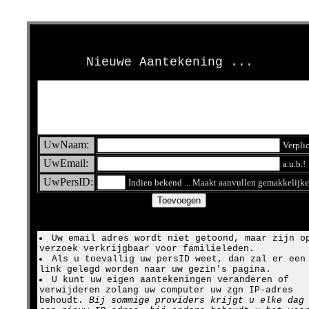
>
Nieuwe Aantekening ...
UwNaam:
Verpli
UwEmail:
a.u.b.!
UwPersID:
Indien bekend ... Maakt aanvullen gemakkelijke
Uw email adres wordt niet getoond, maar zijn o
verzoek verkrijgbaar voor familieleden.
Als u toevallig uw persID weet, dan zal er een
link gelegd worden naar uw gezin's pagina.
U kunt uw eigen aantekeningen veranderen of
verwijderen zolang uw computer uw zgn IP-adres
behoudt.
Bij sommige providers krijgt u elke dag