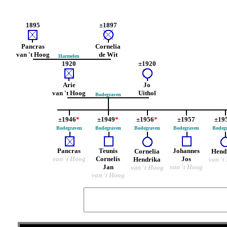
1895
±1897
Pancras
Cornelia
van 't Hoog
de Wit
Harmelen
1920
±1920
Arie
Jo
van 't Hoog
Uithol
Bodegraven
±1946
*
±1949
*
±1956
*
±1957
±19
Bodegraven
Bodegraven
Bodegraven
Bodegraven
Bodeg
Pancras
Teunis
Johannes
Cornelia
Hend
van 't Hoog
Cornelis
Jos
Hendrika
van 't
Jan
van 't Hoog
van 't Hoog
van 't Hoog