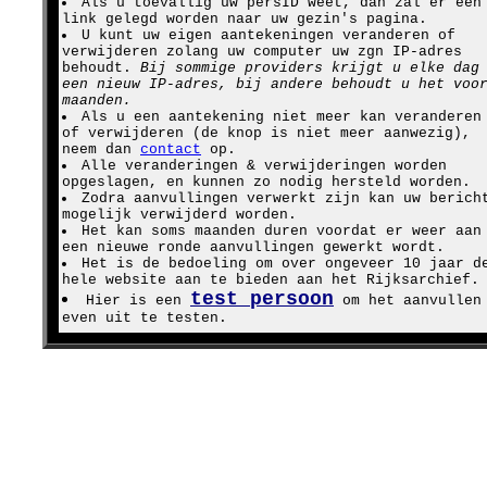
Als u toevallig uw persID weet, dan zal er een
link gelegd worden naar uw gezin's pagina.
U kunt uw eigen aantekeningen veranderen of
verwijderen zolang uw computer uw zgn IP-adres
behoudt.
Bij sommige providers krijgt u elke dag
een nieuw IP-adres, bij andere behoudt u het voo
maanden.
Als u een aantekening niet meer kan veranderen
of verwijderen (de knop is niet meer aanwezig),
neem dan
contact
op.
Alle veranderingen & verwijderingen worden
opgeslagen, en kunnen zo nodig hersteld worden.
Zodra aanvullingen verwerkt zijn kan uw berich
mogelijk verwijderd worden.
Het kan soms maanden duren voordat er weer aan
een nieuwe ronde aanvullingen gewerkt wordt.
Het is de bedoeling om over ongeveer 10 jaar d
hele website aan te bieden aan het Rijksarchief.
test persoon
Hier is een
om het aanvullen
even uit te testen.