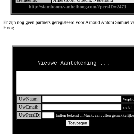
Gemeente:
Amersfoort, Utrecht, Nederland
http://stamboom.vanhethoog.com/?persID=2473
Er zijn nog geen partners geregisteerd voor Arnoud Antoni Samuel va
Hoog
>
Nieuwe Aantekening ...
UwNaam:
Verpli
UwEmail:
a.u.b.!
UwPersID:
Indien bekend ... Maakt aanvullen gemakkelijke