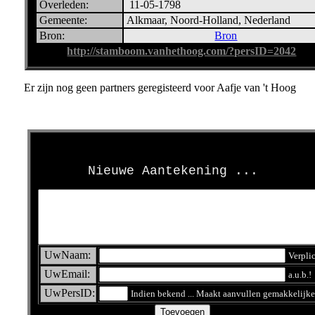
Overleden:
11-05-1798
Gemeente:
Alkmaar, Noord-Holland, Nederland
Bron:
Bron
http://stamboom.vanhethoog.com/?persID=2042
Er zijn nog geen partners geregisteerd voor Aafje van 't Hoog
>
Nieuwe Aantekening ...
UwNaam:
Verpli
UwEmail:
a.u.b.!
UwPersID:
Indien bekend ... Maakt aanvullen gemakkelijke