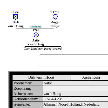
±1761
±1755
Dirk
Aagje
van 't Hoog
Kuijs
Onbekend
1798
Aafje
van 't Hoog
Geen Kinderen geregistreerd
Dirk van 't Hoog
Aagje Kuijs
Voornamen:
Aafje
Roepnaam:
Achternaam:
van 't Hoog
Geboortedatum:
23-04-1798
Gemeente:
Alkmaar, Noord-Holland, Nederland