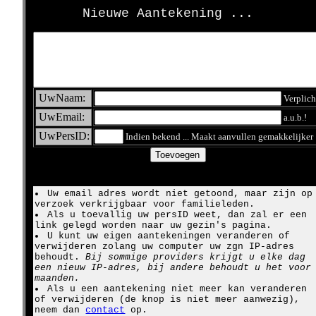
Nieuwe Aantekening ...
UwNaam:
Verplich
UwEmail:
a.u.b.!
UwPersID:
Indien bekend ... Maakt aanvullen gemakkelijker
Uw email adres wordt niet getoond, maar zijn op
verzoek verkrijgbaar voor familieleden.
Als u toevallig uw persID weet, dan zal er een
link gelegd worden naar uw gezin's pagina.
U kunt uw eigen aantekeningen veranderen of
verwijderen zolang uw computer uw zgn IP-adres
behoudt.
Bij sommige providers krijgt u elke dag
een nieuw IP-adres, bij andere behoudt u het voor
maanden.
Als u een aantekening niet meer kan veranderen
of verwijderen (de knop is niet meer aanwezig),
neem dan
contact
op.