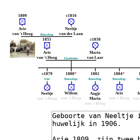
1809
±1816
Arie
Neeltje
van 't Hoog
van der Laan
Benschop
1855
±1858
Arie
Maria
van 't Hoog
van Laar
IJsselstein
±1879
1880
*
1882
1884
*
Ede
Benschop
Benschop
Benschop
Be
Willem
Arie
Neeltje
Aagje
M
van 't Hoog
van 't Hoog
van 't Hoog
Maria
van
van 't Hoog