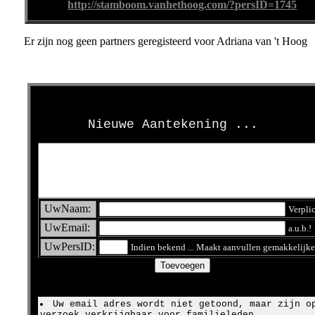
http://stamboom.vanhethoog.com/?persID=1745
Er zijn nog geen partners geregisteerd voor Adriana van 't Hoog
>
Nieuwe Aantekening ...
UwNaam:
Verpli
UwEmail:
a.u.b.!
UwPersID:
Indien bekend ... Maakt aanvullen gemakkelijke
Uw email adres wordt niet getoond, maar zijn o
verzoek verkrijgbaar voor familieleden.