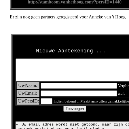
http://stamboom.vanhethoog.com/?persID=1440
Er zijn nog geen partners geregisteerd voor Anneke van 't Hoog
>
Nieuwe Aantekening ...
UwNaam:
Verpli
UwEmail:
a.u.b.!
UwPersID:
Indien bekend ... Maakt aanvullen gemakkelijke
Uw email adres wordt niet getoond, maar zijn o
verzoek verkrijgbaar voor familieleden.