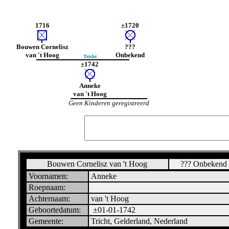
1716
±1720
Bouwen Cornelisz
???
van 't Hoog
Onbekend
Tricht
±1742
Anneke
van 't Hoog
Geen Kinderen geregistreerd
Bouwen Cornelisz van 't Hoog
??? Onbeken
Voornamen:
Anneke
Roepnaam:
Achternaam:
van 't Hoog
Geboortedatum:
±01-01-1742
Gemeente:
Tricht, Gelderland, Nederland