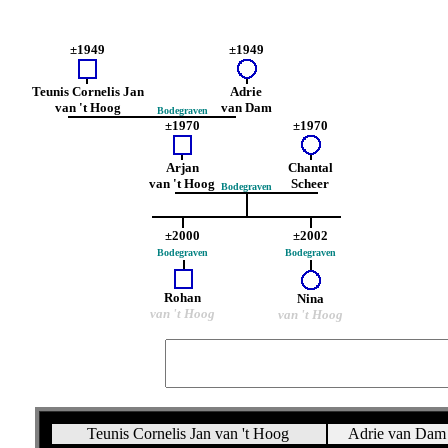
±1949
±1949
Teunis Cornelis Jan
Adrie
van 't Hoog
van Dam
Bodegraven
±1970
±1970
Arjan
Chantal
van 't Hoog
Scheer
Bodegraven
±2000
±2002
Bodegraven
Bodegraven
Rohan
Nina
van 't Hoog
van 't Hoog
Teunis Cornelis Jan van 't Hoog
Adrie van Da