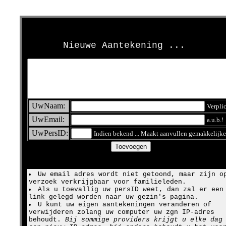
>
Nieuwe Aantekening ...
UwNaam:
Verpli
UwEmail:
a.u.b.!
UwPersID:
Indien bekend ... Maakt aanvullen gemakkelijke
Uw email adres wordt niet getoond, maar zijn o
verzoek verkrijgbaar voor familieleden.
Als u toevallig uw persID weet, dan zal er een
link gelegd worden naar uw gezin's pagina.
U kunt uw eigen aantekeningen veranderen of
verwijderen zolang uw computer uw zgn IP-adres
behoudt.
Bij sommige providers krijgt u elke dag