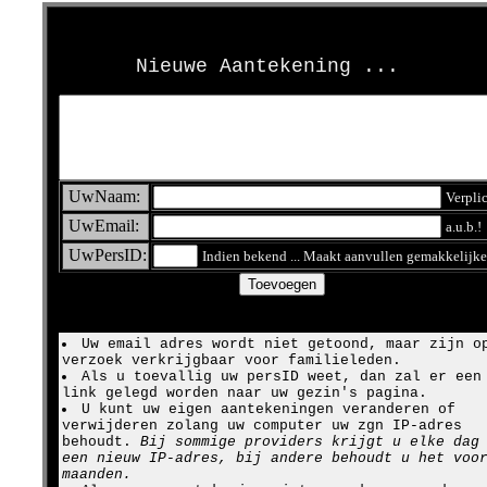
>
Nieuwe Aantekening ...
UwNaam:
Verpli
UwEmail:
a.u.b.!
UwPersID:
Indien bekend ... Maakt aanvullen gemakkelijke
Uw email adres wordt niet getoond, maar zijn o
verzoek verkrijgbaar voor familieleden.
Als u toevallig uw persID weet, dan zal er een
link gelegd worden naar uw gezin's pagina.
U kunt uw eigen aantekeningen veranderen of
verwijderen zolang uw computer uw zgn IP-adres
behoudt.
Bij sommige providers krijgt u elke dag
een nieuw IP-adres, bij andere behoudt u het voo
maanden.