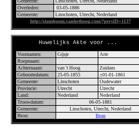
Gemeente:
Linschoten, Utrecht, Nederland
Overleden:
03-05-1886
Gemeente:
Linschoten, Utrecht, Nederland
http://stamboom.vanhethoog.com/?persID=1137
Huwelijks Akte voor ...
Voornamen:
Gijsje
Arie
Roepnaam:
Achternaam:
van 't Hoog
Zuidam
Geboortedatum:
25-05-1855
±01-01-1861
Gemeente:
Linschoten
Oudewater
Provincie:
Utrecht
Utrecht
Land:
Nederland
Nederland
Trouwdatum:
06-05-1881
Gemeente:
Linschoten, Utrecht, Nederland
Bron:
Bron