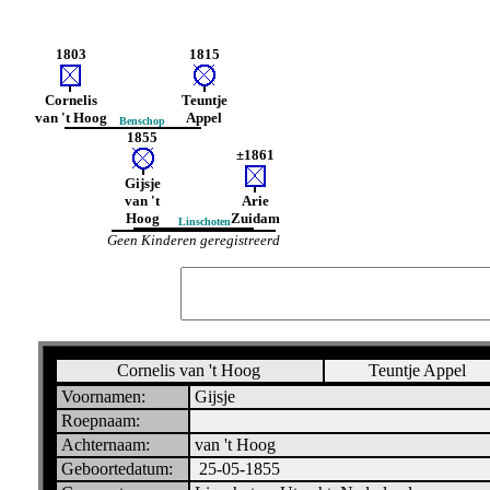
1803
1815
Cornelis
Teuntje
van 't Hoog
Appel
Benschop
1855
±1861
Gijsje
van 't
Arie
Hoog
Zuidam
Linschoten
Geen Kinderen geregistreerd
Cornelis van 't Hoog
Teuntje Appel
Voornamen:
Gijsje
Roepnaam:
Achternaam:
van 't Hoog
Geboortedatum:
25-05-1855