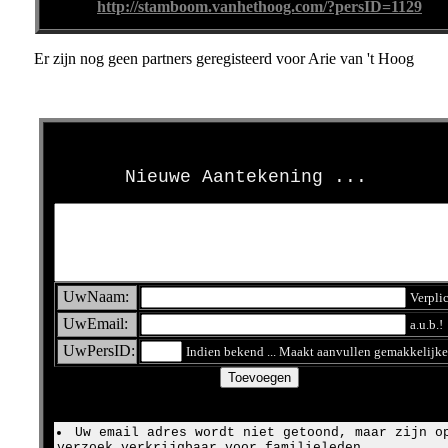
http://stamboom.vanhethoog.com/?persID=1129
Er zijn nog geen partners geregisteerd voor Arie van 't Hoog
>
Nieuwe Aantekening ...
UwNaam:
Verpli
UwEmail:
a.u.b.!
UwPersID:
Indien bekend ... Maakt aanvullen gemakkelijke
Uw email adres wordt niet getoond, maar zijn o
verzoek verkrijgbaar voor familieleden.