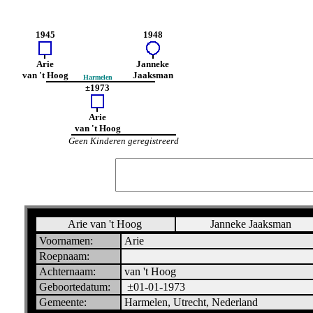
1945
1948
Arie
Janneke
van 't Hoog
Jaaksman
Harmelen
±1973
Arie
van 't Hoog
Geen Kinderen geregistreerd
Arie van 't Hoog
Janneke Jaaksman
Voornamen:
Arie
Roepnaam:
Achternaam:
van 't Hoog
Geboortedatum:
±01-01-1973
Gemeente:
Harmelen, Utrecht, Nederland