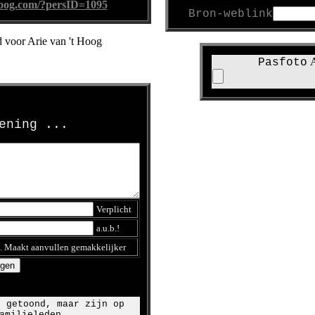
hoog.com/?persID=1095
Bron-weblink
d voor Arie van 't Hoog
A
Pasfoto
kening ...
Verplicht
a.u.b.!
.. Maakt aanvullen gemakkelijker
t getoond, maar zijn op
amilieleden.