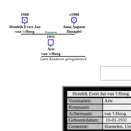
1908
±1908
Hendrik Evert Jan
Anna Auguste
van 't Hoog
Danapfel
Harmelen
1931
Arie
van 't Hoog
Geen Kinderen geregistreerd
Hendrik Evert Jan van 't Hoog
Voornamen:
Arie
Roepnaam:
Achternaam:
van 't Hoog
Geboortedatum:
10-01-1931
Gemeente:
Harmelen, Utr